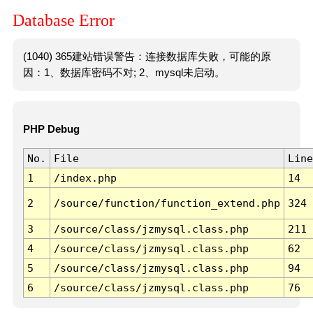
Database Error
(1040) 365建站错误警告：连接数据库失败，可能的原
因：1、数据库密码不对; 2、mysql未启动。
PHP Debug
No.
File
Line
1
/index.php
14
2
/source/function/function_extend.php
324
3
/source/class/jzmysql.class.php
211
4
/source/class/jzmysql.class.php
62
5
/source/class/jzmysql.class.php
94
6
/source/class/jzmysql.class.php
76