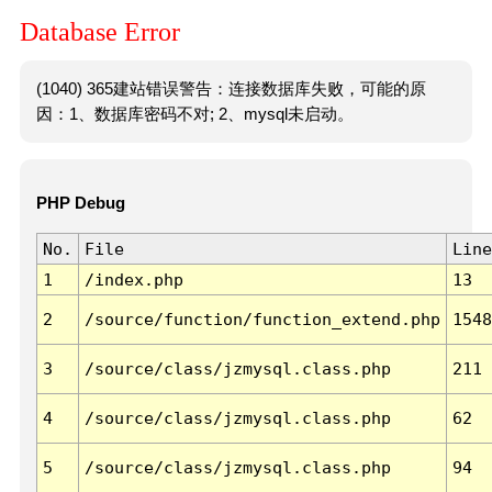
Database Error
(1040) 365建站错误警告：连接数据库失败，可能的原
因：1、数据库密码不对; 2、mysql未启动。
PHP Debug
No.
File
Line
1
/index.php
13
2
/source/function/function_extend.php
1548
3
/source/class/jzmysql.class.php
211
4
/source/class/jzmysql.class.php
62
5
/source/class/jzmysql.class.php
94