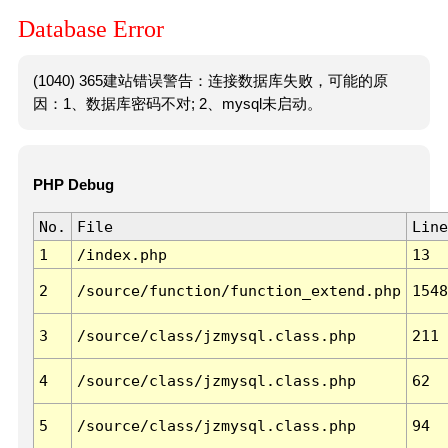
Database Error
(1040) 365建站错误警告：连接数据库失败，可能的原
因：1、数据库密码不对; 2、mysql未启动。
PHP Debug
No.
File
Line
1
/index.php
13
2
/source/function/function_extend.php
1548
3
/source/class/jzmysql.class.php
211
4
/source/class/jzmysql.class.php
62
5
/source/class/jzmysql.class.php
94