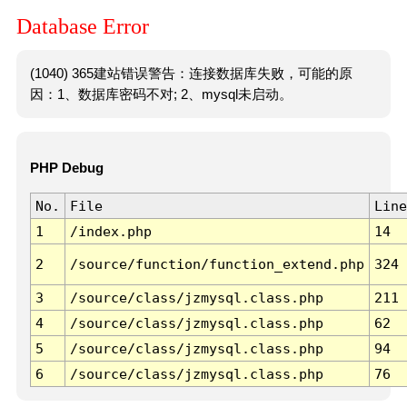
Database Error
(1040) 365建站错误警告：连接数据库失败，可能的原
因：1、数据库密码不对; 2、mysql未启动。
PHP Debug
No.
File
Line
1
/index.php
14
2
/source/function/function_extend.php
324
3
/source/class/jzmysql.class.php
211
4
/source/class/jzmysql.class.php
62
5
/source/class/jzmysql.class.php
94
6
/source/class/jzmysql.class.php
76