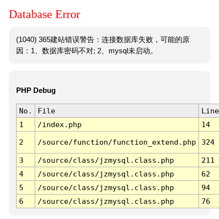
Database Error
(1040) 365建站错误警告：连接数据库失败，可能的原
因：1、数据库密码不对; 2、mysql未启动。
PHP Debug
No.
File
Line
1
/index.php
14
2
/source/function/function_extend.php
324
3
/source/class/jzmysql.class.php
211
4
/source/class/jzmysql.class.php
62
5
/source/class/jzmysql.class.php
94
6
/source/class/jzmysql.class.php
76