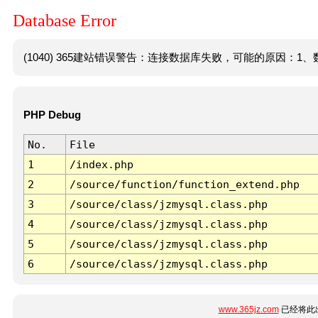
Database Error
(1040) 365建站错误警告：连接数据库失败，可能的原因：1、数
PHP Debug
No.
File
1
/index.php
2
/source/function/function_extend.php
3
/source/class/jzmysql.class.php
4
/source/class/jzmysql.class.php
5
/source/class/jzmysql.class.php
6
/source/class/jzmysql.class.php
www.365jz.com
已经将此