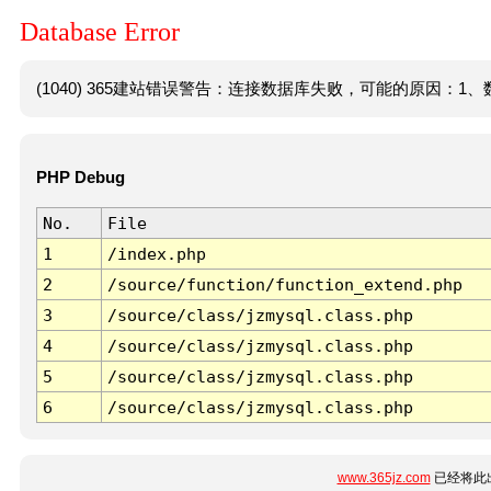
Database Error
(1040) 365建站错误警告：连接数据库失败，可能的原因：1、数
PHP Debug
No.
File
1
/index.php
2
/source/function/function_extend.php
3
/source/class/jzmysql.class.php
4
/source/class/jzmysql.class.php
5
/source/class/jzmysql.class.php
6
/source/class/jzmysql.class.php
www.365jz.com
已经将此