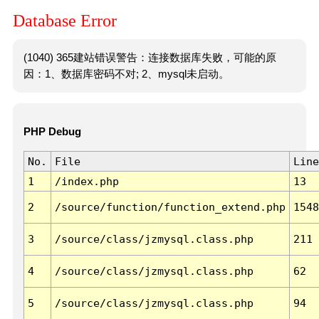
Database Error
(1040) 365建站错误警告：连接数据库失败，可能的原
因：1、数据库密码不对; 2、mysql未启动。
PHP Debug
No.
File
Line
1
/index.php
13
2
/source/function/function_extend.php
1548
3
/source/class/jzmysql.class.php
211
4
/source/class/jzmysql.class.php
62
5
/source/class/jzmysql.class.php
94