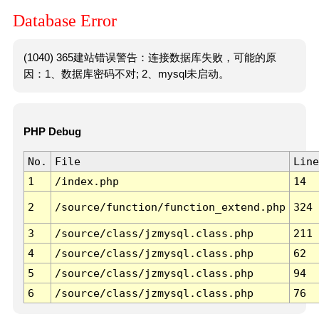
Database Error
(1040) 365建站错误警告：连接数据库失败，可能的原
因：1、数据库密码不对; 2、mysql未启动。
PHP Debug
No.
File
Line
1
/index.php
14
2
/source/function/function_extend.php
324
3
/source/class/jzmysql.class.php
211
4
/source/class/jzmysql.class.php
62
5
/source/class/jzmysql.class.php
94
6
/source/class/jzmysql.class.php
76