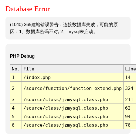
Database Error
(1040) 365建站错误警告：连接数据库失败，可能的原
因：1、数据库密码不对; 2、mysql未启动。
PHP Debug
No.
File
Line
1
/index.php
14
2
/source/function/function_extend.php
324
3
/source/class/jzmysql.class.php
211
4
/source/class/jzmysql.class.php
62
5
/source/class/jzmysql.class.php
94
6
/source/class/jzmysql.class.php
76