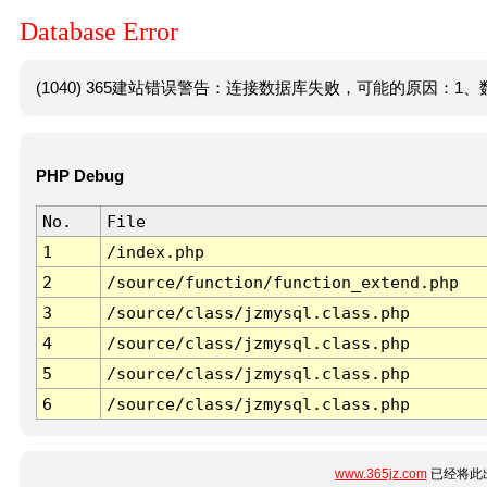
Database Error
(1040) 365建站错误警告：连接数据库失败，可能的原因：1、数
PHP Debug
No.
File
1
/index.php
2
/source/function/function_extend.php
3
/source/class/jzmysql.class.php
4
/source/class/jzmysql.class.php
5
/source/class/jzmysql.class.php
6
/source/class/jzmysql.class.php
www.365jz.com
已经将此