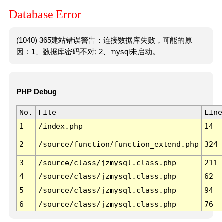
Database Error
(1040) 365建站错误警告：连接数据库失败，可能的原
因：1、数据库密码不对; 2、mysql未启动。
PHP Debug
No.
File
Line
1
/index.php
14
2
/source/function/function_extend.php
324
3
/source/class/jzmysql.class.php
211
4
/source/class/jzmysql.class.php
62
5
/source/class/jzmysql.class.php
94
6
/source/class/jzmysql.class.php
76