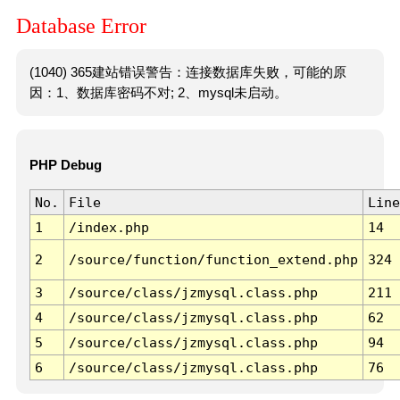
Database Error
(1040) 365建站错误警告：连接数据库失败，可能的原
因：1、数据库密码不对; 2、mysql未启动。
PHP Debug
No.
File
Line
1
/index.php
14
2
/source/function/function_extend.php
324
3
/source/class/jzmysql.class.php
211
4
/source/class/jzmysql.class.php
62
5
/source/class/jzmysql.class.php
94
6
/source/class/jzmysql.class.php
76