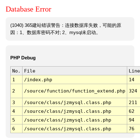
Database Error
(1040) 365建站错误警告：连接数据库失败，可能的原
因：1、数据库密码不对; 2、mysql未启动。
PHP Debug
No.
File
Line
1
/index.php
14
2
/source/function/function_extend.php
324
3
/source/class/jzmysql.class.php
211
4
/source/class/jzmysql.class.php
62
5
/source/class/jzmysql.class.php
94
6
/source/class/jzmysql.class.php
76