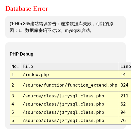
Database Error
(1040) 365建站错误警告：连接数据库失败，可能的原
因：1、数据库密码不对; 2、mysql未启动。
PHP Debug
No.
File
Line
1
/index.php
14
2
/source/function/function_extend.php
324
3
/source/class/jzmysql.class.php
211
4
/source/class/jzmysql.class.php
62
5
/source/class/jzmysql.class.php
94
6
/source/class/jzmysql.class.php
76