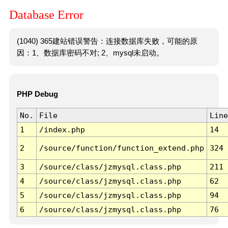
Database Error
(1040) 365建站错误警告：连接数据库失败，可能的原
因：1、数据库密码不对; 2、mysql未启动。
PHP Debug
No.
File
Line
1
/index.php
14
2
/source/function/function_extend.php
324
3
/source/class/jzmysql.class.php
211
4
/source/class/jzmysql.class.php
62
5
/source/class/jzmysql.class.php
94
6
/source/class/jzmysql.class.php
76